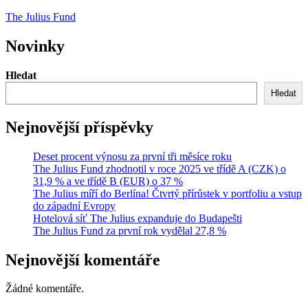
Přejít
The Julius Fund
k
obsahu
Novinky
Hledat
Hledat
Nejnovější příspěvky
Deset procent výnosu za první tři měsíce roku
The Julius Fund zhodnotil v roce 2025 ve třídě A (CZK) o
31,9 % a ve třídě B (EUR) o 37 %
The Julius míří do Berlína! Čtvrtý přírůstek v portfoliu a vstup
do západní Evropy
Hotelová síť The Julius expanduje do Budapešti
The Julius Fund za první rok vydělal 27,8 %
Nejnovější komentáře
Žádné komentáře.