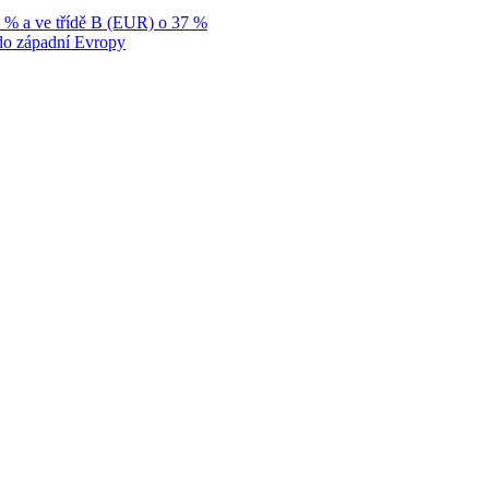
9 % a ve třídě B (EUR) o 37 %
p do západní Evropy