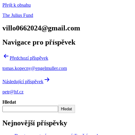
Přejít k obsahu
The Julius Fund
villo0662024@gmail.com
Navigace pro příspěvek
Předchozí příspěvek
tomas.kopecny@engelmuller.com
Následující příspěvek
petr@hf.cz
Hledat
Hledat
Nejnovější příspěvky