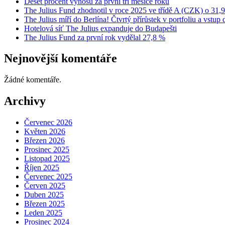
Deset procent výnosu za první tři měsíce roku
The Julius Fund zhodnotil v roce 2025 ve třídě A (CZK) o 31,
The Julius míří do Berlína! Čtvrtý přírůstek v portfoliu a vstu
Hotelová síť The Julius expanduje do Budapešti
The Julius Fund za první rok vydělal 27,8 %
Nejnovější komentáře
Žádné komentáře.
Archivy
Červenec 2026
Květen 2026
Březen 2026
Prosinec 2025
Listopad 2025
Říjen 2025
Červenec 2025
Červen 2025
Duben 2025
Březen 2025
Leden 2025
Prosinec 2024