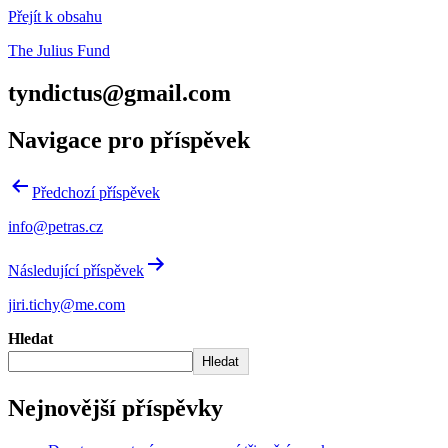
Přejít k obsahu
The Julius Fund
tyndictus@gmail.com
Navigace pro příspěvek
Předchozí příspěvek
info@petras.cz
Následující příspěvek
jiri.tichy@me.com
Hledat
Hledat
Nejnovější příspěvky