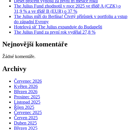
Deset procent výnosu za první tři měsíce roku
The Julius Fund zhodnotil v roce 2025 ve třídě A (CZK) o
31,9 % a ve třídě B (EUR) o 37 %
The Julius míří do Berlína! Čtvrtý přírůstek v portfoliu a vstup
do západní Evropy
Hotelová síť The Julius expanduje do Budapešti
The Julius Fund za první rok vydělal 27,8 %
Nejnovější komentáře
Žádné komentáře.
Archivy
Červenec 2026
Květen 2026
Březen 2026
Prosinec 2025
Listopad 2025
Říjen 2025
Červenec 2025
Červen 2025
Duben 2025
Březen 2025