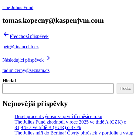
Přejít
The Julius Fund
k
obsahu
tomas.kopecny@kaspenjvm.com
Navigace
Předchozí příspěvek
pro
petr@financehb.cz
příspěvek
Následující příspěvek
radim.cerny@seznam.cz
Hledat
Hledat
Nejnovější příspěvky
Deset procent výnosu za první tři měsíce roku
The Julius Fund zhodnotil v roce 2025 ve třídě A (CZK) o
31,9 % a ve třídě B (EUR) o 37 %
The Julius míří do Berlína! Čtvrtý přírůstek v portfoliu a vstup