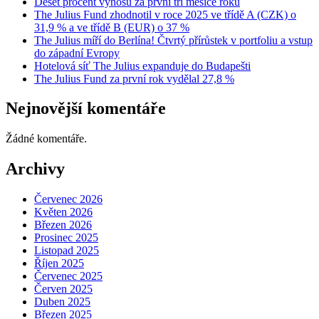
Deset procent výnosu za první tři měsíce roku
The Julius Fund zhodnotil v roce 2025 ve třídě A (CZK) o
31,9 % a ve třídě B (EUR) o 37 %
The Julius míří do Berlína! Čtvrtý přírůstek v portfoliu a vstup
do západní Evropy
Hotelová síť The Julius expanduje do Budapešti
The Julius Fund za první rok vydělal 27,8 %
Nejnovější komentáře
Žádné komentáře.
Archivy
Červenec 2026
Květen 2026
Březen 2026
Prosinec 2025
Listopad 2025
Říjen 2025
Červenec 2025
Červen 2025
Duben 2025
Březen 2025