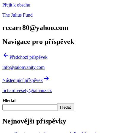
Přejít k obsahu
The Julius Fund
rccarr80@yahoo.com
Navigace pro příspěvek
Předchozí příspěvek
info@salonvanity.com
Následující příspěvek
richard.vesely@iallianz.cz
Hledat
Hledat
Nejnovější příspěvky