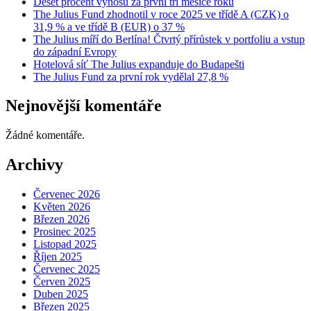
Deset procent výnosu za první tři měsíce roku
The Julius Fund zhodnotil v roce 2025 ve třídě A (CZK) o
31,9 % a ve třídě B (EUR) o 37 %
The Julius míří do Berlína! Čtvrtý přírůstek v portfoliu a vstup
do západní Evropy
Hotelová síť The Julius expanduje do Budapešti
The Julius Fund za první rok vydělal 27,8 %
Nejnovější komentáře
Žádné komentáře.
Archivy
Červenec 2026
Květen 2026
Březen 2026
Prosinec 2025
Listopad 2025
Říjen 2025
Červenec 2025
Červen 2025
Duben 2025
Březen 2025