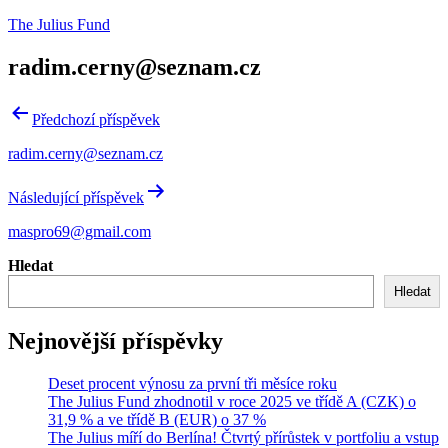
Přejít
The Julius Fund
k
obsahu
radim.cerny@seznam.cz
Navigace
Předchozí příspěvek
pro
radim.cerny@seznam.cz
příspěvek
Následující příspěvek
maspro69@gmail.com
Hledat
Hledat
Nejnovější příspěvky
Deset procent výnosu za první tři měsíce roku
The Julius Fund zhodnotil v roce 2025 ve třídě A (CZK) o
31,9 % a ve třídě B (EUR) o 37 %
The Julius míří do Berlína! Čtvrtý přírůstek v portfoliu a vstup