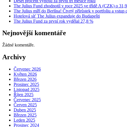
Deset procent výnosu za první tři měsíce roku
The Julius Fund zhodnotil v roce 2025 ve třídě A (CZK) o 31,
The Julius míří do Berlína! Čtvrtý přírůstek v portfoliu a vstu
Hotelová síť The Julius expanduje do Budapešti
The Julius Fund za první rok vydělal 27,8 %
Nejnovější komentáře
Žádné komentáře.
Archivy
Červenec 2026
Květen 2026
Březen 2026
Prosinec 2025
Listopad 2025
Říjen 2025
Červenec 2025
Červen 2025
Duben 2025
Březen 2025
Leden 2025
Prosinec 2024