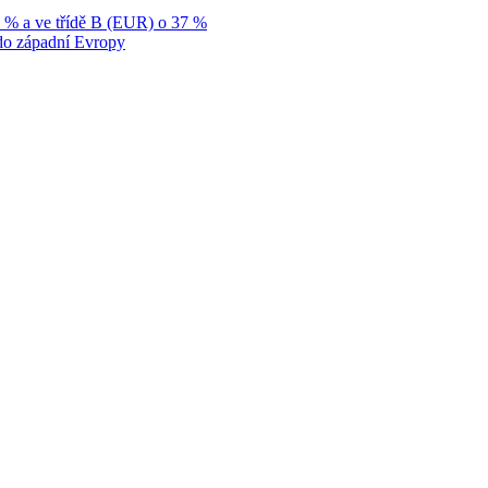
9 % a ve třídě B (EUR) o 37 %
p do západní Evropy