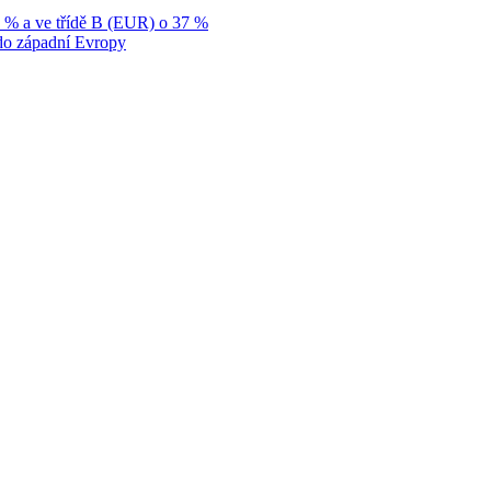
9 % a ve třídě B (EUR) o 37 %
p do západní Evropy