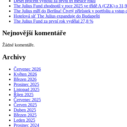
Deset procent výnosu za první tři měsíce roku
The Julius Fund zhodnotil v roce 2025 ve třídě A (CZK) o 31,
The Julius míří do Berlína! Čtvrtý přírůstek v portfoliu a vstu
Hotelová síť The Julius expanduje do Budapešti
The Julius Fund za první rok vydělal 27,8 %
Nejnovější komentáře
Žádné komentáře.
Archivy
Červenec 2026
Květen 2026
Březen 2026
Prosinec 2025
Listopad 2025
Říjen 2025
Červenec 2025
Červen 2025
Duben 2025
Březen 2025
Leden 2025
Prosinec 2024