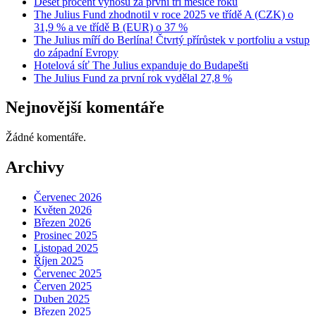
Deset procent výnosu za první tři měsíce roku
The Julius Fund zhodnotil v roce 2025 ve třídě A (CZK) o
31,9 % a ve třídě B (EUR) o 37 %
The Julius míří do Berlína! Čtvrtý přírůstek v portfoliu a vstup
do západní Evropy
Hotelová síť The Julius expanduje do Budapešti
The Julius Fund za první rok vydělal 27,8 %
Nejnovější komentáře
Žádné komentáře.
Archivy
Červenec 2026
Květen 2026
Březen 2026
Prosinec 2025
Listopad 2025
Říjen 2025
Červenec 2025
Červen 2025
Duben 2025
Březen 2025