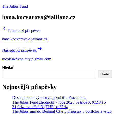
Přejít
The Julius Fund
k
obsahu
hana.kocvarova@iallianz.cz
Navigace
Předchozí příspěvek
pro
hana.kocvarova@iallianz.cz
příspěvek
Následující příspěvek
nicolaskrivohlavy@gmail.com
Hledat
Hledat
Nejnovější příspěvky
Deset procent výnosu za první tři měsíce roku
The Julius Fund zhodnotil v roce 2025 ve třídě A (CZK) o
31,9 % a ve třídě B (EUR) o 37 %
The Julius míří do Berlína! Čtvrtý přírůstek v portfoliu a vstup