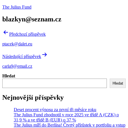
Přejít
The Julius Fund
k
obsahu
blazkyn@seznam.cz
Navigace
Předchozí příspěvek
pro
ptacek@dalet.eu
příspěvek
Následující příspěvek
carla9@email.cz
Hledat
Hledat
Nejnovější příspěvky
Deset procent výnosu za první tři měsíce roku
The Julius Fund zhodnotil v roce 2025 ve třídě A (CZK) o
31,9 % a ve třídě B (EUR) o 37 %
The Julius míří do Berlína! Čtvrtý přírůstek v portfoliu a vstup