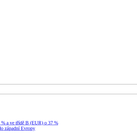
9 % a ve třídě B (EUR) o 37 %
p do západní Evropy