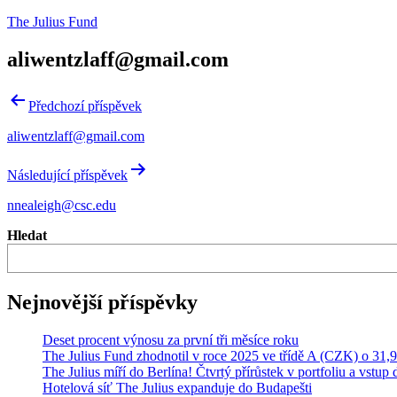
Přejít
The Julius Fund
k
obsahu
aliwentzlaff@gmail.com
Navigace
Předchozí příspěvek
pro
aliwentzlaff@gmail.com
příspěvek
Následující příspěvek
nnealeigh@csc.edu
Hledat
Nejnovější příspěvky
Deset procent výnosu za první tři měsíce roku
The Julius Fund zhodnotil v roce 2025 ve třídě A (CZK) o 31,
The Julius míří do Berlína! Čtvrtý přírůstek v portfoliu a vstu
Hotelová síť The Julius expanduje do Budapešti