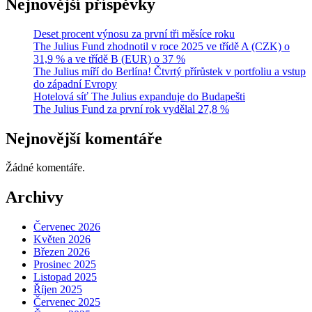
Nejnovější příspěvky
Deset procent výnosu za první tři měsíce roku
The Julius Fund zhodnotil v roce 2025 ve třídě A (CZK) o
31,9 % a ve třídě B (EUR) o 37 %
The Julius míří do Berlína! Čtvrtý přírůstek v portfoliu a vstup
do západní Evropy
Hotelová síť The Julius expanduje do Budapešti
The Julius Fund za první rok vydělal 27,8 %
Nejnovější komentáře
Žádné komentáře.
Archivy
Červenec 2026
Květen 2026
Březen 2026
Prosinec 2025
Listopad 2025
Říjen 2025
Červenec 2025