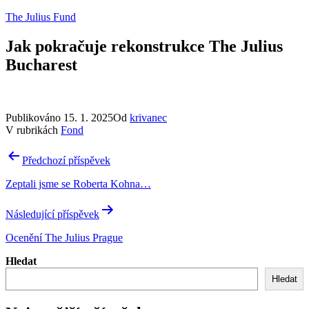
Přejít
The Julius Fund
k
obsahu
Jak pokračuje rekonstrukce The Julius
Bucharest
Publikováno
15. 1. 2025
Od
krivanec
V rubrikách
Fond
Navigace
Předchozí příspěvek
pro
Zeptali jsme se Roberta Kohna…
příspěvek
Následující příspěvek
Ocenění The Julius Prague
Hledat
Hledat