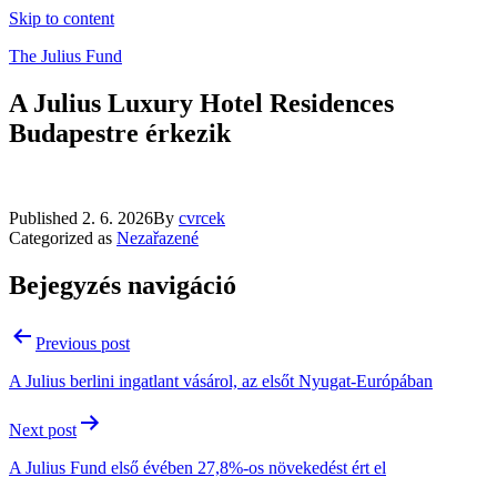
Skip to content
The Julius Fund
A Julius Luxury Hotel Residences
Budapestre érkezik
Published
2. 6. 2026
By
cvrcek
Categorized as
Nezařazené
Bejegyzés navigáció
Previous post
A Julius berlini ingatlant vásárol, az elsőt Nyugat-Európában
Next post
A Julius Fund első évében 27,8%-os növekedést ért el