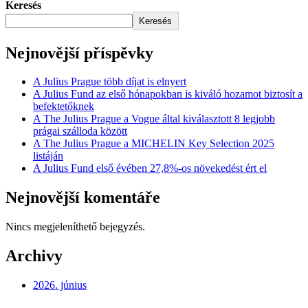
Keresés
Keresés
Nejnovější příspěvky
A Julius Prague több díjat is elnyert
A Julius Fund az első hónapokban is kiváló hozamot biztosít a
befektetőknek
A The Julius Prague a Vogue által kiválasztott 8 legjobb
prágai szálloda között
A The Julius Prague a MICHELIN Key Selection 2025
listáján
A Julius Fund első évében 27,8%-os növekedést ért el
Nejnovější komentáře
Nincs megjeleníthető bejegyzés.
Archivy
2026. június