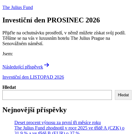
Přejít
The Julius Fund
k
obsahu
Investiční den PROSINEC 2026
Přijďte na ochutnávku prostředí, v němž můžete získat svůj podíl.
Těšíme se na vás v luxusním hotelu The Julius Prague na
Senovážném náměstí.
Jsem:
Navigace
Následující příspěvek
pro
Investiční den LISTOPAD 2026
příspěvek
Hledat
Hledat
Nejnovější příspěvky
Deset procent výnosu za první tři měsíce roku
The Julius Fund zhodnotil v roce 2025 ve třídě A (CZK) o
31,9 % a ve třídě B (EUR) o 37 %